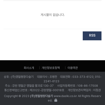
게시물이 없습니다.
RSS
회사소개
개인정보호정책
이용약관
상호 : (주)영월평창다슬기 대표이사 : 조병찬 대표전화 : 033-373-6123, 010-
2241-6123
주소 : 강원 영월군 영월읍 팔괴로 130-37 사업자등록번호 : 108-86-17508
통신판매업신고번호 : 제2022-강원영월-00018호 개인정보관리책임자 : 이정권
Copyright © 2023
(주)영월평창다슬기
www.daslki.co.kr All Rights Reserv
ed.