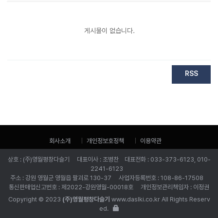
게시물이 없습니다.
RSS
회사소개
개인정보호정책
이용약관
상호 : (주)영월평창다슬기 대표이사 : 조병찬 대표전화 : 033-373-6123, 010-
2241-6123
주소 : 강원 영월군 영월읍 팔괴로 130-37 사업자등록번호 : 108-86-17508
통신판매업신고번호 : 제2022-강원영월-00018호 개인정보관리책임자 : 이정권
Copyright © 2023
(주)영월평창다슬기
www.daslki.co.kr All Rights Reserv
ed.