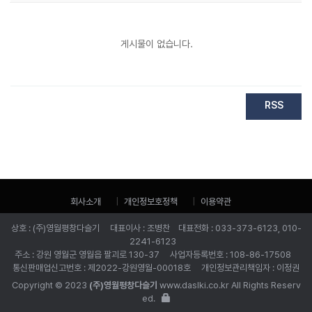
게시물이 없습니다.
RSS
회사소개
개인정보호정책
이용약관
상호 : (주)영월평창다슬기 대표이사 : 조병찬 대표전화 : 033-373-6123, 010-
2241-6123
주소 : 강원 영월군 영월읍 팔괴로 130-37 사업자등록번호 : 108-86-17508
통신판매업신고번호 : 제2022-강원영월-00018호 개인정보관리책임자 : 이정권
Copyright © 2023
(주)영월평창다슬기
www.daslki.co.kr All Rights Reserv
ed.