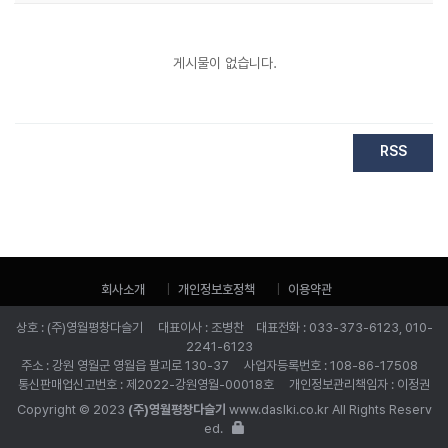
게시물이 없습니다.
RSS
회사소개
개인정보호정책
이용약관
상호 : (주)영월평창다슬기 대표이사 : 조병찬 대표전화 : 033-373-6123, 010-
2241-6123
주소 : 강원 영월군 영월읍 팔괴로 130-37 사업자등록번호 : 108-86-17508
통신판매업신고번호 : 제2022-강원영월-00018호 개인정보관리책임자 : 이정권
Copyright © 2023
(주)영월평창다슬기
www.daslki.co.kr All Rights Reserv
ed.