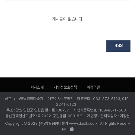
게시물이 없습니다.
RSS
회사소개
개인정보호정책
이용약관
상호 : (주)영월평창다슬기 대표이사 : 조병찬 대표전화 : 033-373-6123, 010-
2241-6123
주소 : 강원 영월군 영월읍 팔괴로 130-37 사업자등록번호 : 108-86-17508
통신판매업신고번호 : 제2022-강원영월-00018호 개인정보관리책임자 : 이정권
Copyright © 2023
(주)영월평창다슬기
www.daslki.co.kr All Rights Reserv
ed.