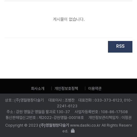
게시물이 없습니다.
RSS
회사소개
개인정보호정책
이용약관
상호 : (주)영월평창다슬기 대표이사 : 조병찬 대표전화 : 033-373-6123, 010-
2241-6123
주소 : 강원 영월군 영월읍 팔괴로 130-37 사업자등록번호 : 108-86-17508
통신판매업신고번호 : 제2022-강원영월-00018호 개인정보관리책임자 : 이정권
Copyright © 2023
(주)영월평창다슬기
www.daslki.co.kr All Rights Reserv
ed.