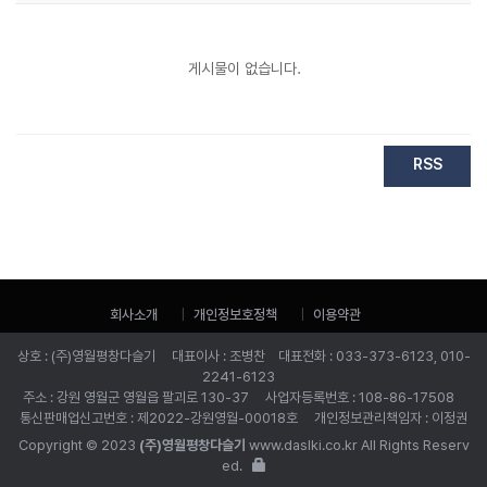
게시물이 없습니다.
RSS
회사소개
개인정보호정책
이용약관
상호 : (주)영월평창다슬기 대표이사 : 조병찬 대표전화 : 033-373-6123, 010-
2241-6123
주소 : 강원 영월군 영월읍 팔괴로 130-37 사업자등록번호 : 108-86-17508
통신판매업신고번호 : 제2022-강원영월-00018호 개인정보관리책임자 : 이정권
Copyright © 2023
(주)영월평창다슬기
www.daslki.co.kr All Rights Reserv
ed.