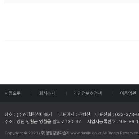
처음으로
회사소개
개인정보호정책
이용약관
상호 : (주)영월평창다슬기 대표이사 : 조병찬 대표전화 : 033-373-612
주소 : 강원 영월군 영월읍 팔괴로 130-37 사업자등록번호 : 108-8
Copyright © 2023
(주)영월평창다슬기
www.daslki.co.kr All Rights Reserved