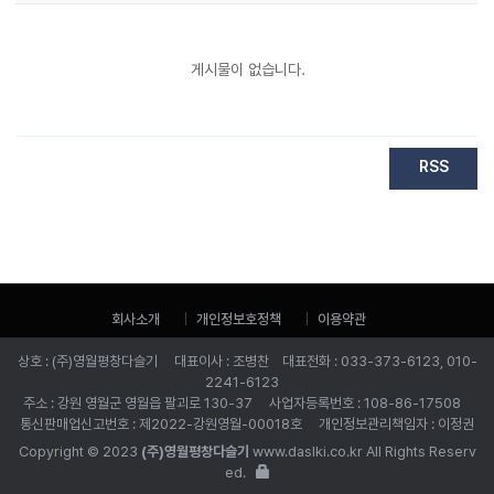
게시물이 없습니다.
RSS
회사소개
개인정보호정책
이용약관
상호 : (주)영월평창다슬기 대표이사 : 조병찬 대표전화 : 033-373-6123, 010-
2241-6123
주소 : 강원 영월군 영월읍 팔괴로 130-37 사업자등록번호 : 108-86-17508
통신판매업신고번호 : 제2022-강원영월-00018호 개인정보관리책임자 : 이정권
Copyright © 2023
(주)영월평창다슬기
www.daslki.co.kr All Rights Reserv
ed.