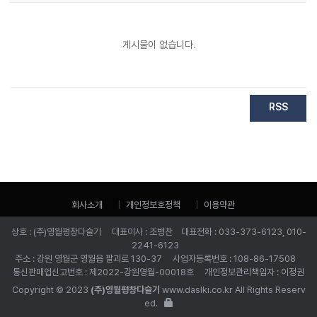
게시물이 없습니다.
RSS
회사소개
개인정보호정책
이용약관
상호 : (주)영월평창다슬기 대표이사 : 조병찬 대표전화 : 033-373-6123, 010-
2241-6123
주소 : 강원 영월군 영월읍 팔괴로 130-37 사업자등록번호 : 108-86-17508
통신판매업신고번호 : 제2022-강원영월-00018호 개인정보관리책임자 : 이정권
Copyright © 2023
(주)영월평창다슬기
www.daslki.co.kr All Rights Reserv
ed.