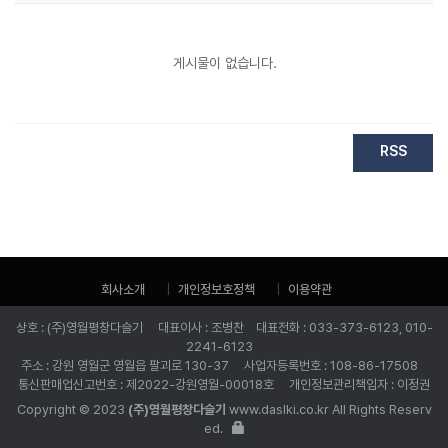
게시물이 없습니다.
RSS
회사소개
개인정보호정책
이용약관
상호 : (주)영월평창다슬기 대표이사 : 조병찬 대표전화 : 033-373-6123, 010-
2241-6123
주소 : 강원 영월군 영월읍 팔괴로 130-37 사업자등록번호 : 108-86-17508
통신판매업신고번호 : 제2022-강원영월-00018호 개인정보관리책임자 : 이정권
Copyright © 2023
(주)영월평창다슬기
www.daslki.co.kr All Rights Reserv
ed.