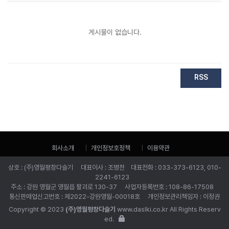
게시물이 없습니다.
RSS
회사소개
개인정보호정책
이용약관
상호 : (주)영월평창다슬기 대표이사 : 조병찬 대표전화 : 033-373-6123, 010-
2241-6123
주소 : 강원 영월군 영월읍 팔괴로 130-37 사업자등록번호 : 108-86-17508
통신판매업신고번호 : 제2022-강원영월-00018호 개인정보관리책임자 : 이정권
Copyright © 2023
(주)영월평창다슬기
www.daslki.co.kr All Rights Reserv
ed.