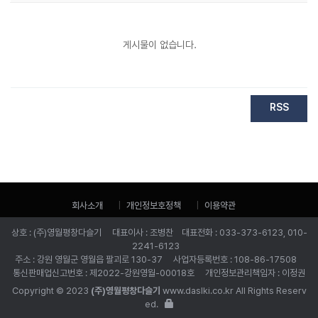
게시물이 없습니다.
RSS
회사소개
개인정보호정책
이용약관
상호 : (주)영월평창다슬기 대표이사 : 조병찬 대표전화 : 033-373-6123, 010-
2241-6123
주소 : 강원 영월군 영월읍 팔괴로 130-37 사업자등록번호 : 108-86-17508
통신판매업신고번호 : 제2022-강원영월-00018호 개인정보관리책임자 : 이정권
Copyright © 2023
(주)영월평창다슬기
www.daslki.co.kr All Rights Reserv
ed.