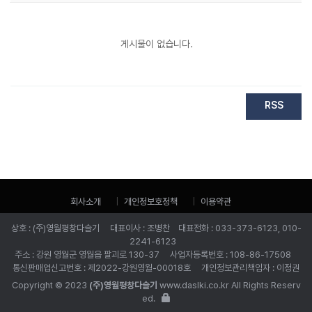
게시물이 없습니다.
RSS
회사소개
개인정보호정책
이용약관
상호 : (주)영월평창다슬기 대표이사 : 조병찬 대표전화 : 033-373-6123, 010-
2241-6123
주소 : 강원 영월군 영월읍 팔괴로 130-37 사업자등록번호 : 108-86-17508
통신판매업신고번호 : 제2022-강원영월-00018호 개인정보관리책임자 : 이정권
Copyright © 2023
(주)영월평창다슬기
www.daslki.co.kr All Rights Reserv
ed.