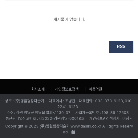
게시물이 없습니다.
RSS
회사소개
개인정보호정책
이용약관
상호 : (주)영월평창다슬기 대표이사 : 조병찬 대표전화 : 033-373-6123, 010-
2241-6123
주소 : 강원 영월군 영월읍 팔괴로 130-37 사업자등록번호 : 108-86-17508
통신판매업신고번호 : 제2022-강원영월-00018호 개인정보관리책임자 : 이정권
Copyright © 2023
(주)영월평창다슬기
www.daslki.co.kr All Rights Reserv
ed.