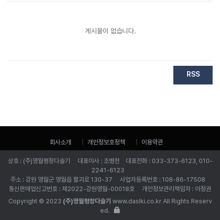
게시물이 없습니다.
RSS
회사소개
개인정보호정책
이용약관
상호 : (주)영월평창다슬기 대표이사 : 조병찬 대표전화 : 033-373-6123, 010-
2241-6123
주소 : 강원 영월군 영월읍 팔괴로 130-37 사업자등록번호 : 108-86-17508
통신판매업신고번호 : 제2022-강원영월-00018호 개인정보관리책임자 : 이정권
Copyright © 2023
(주)영월평창다슬기
www.daslki.co.kr All Rights Reserv
ed.