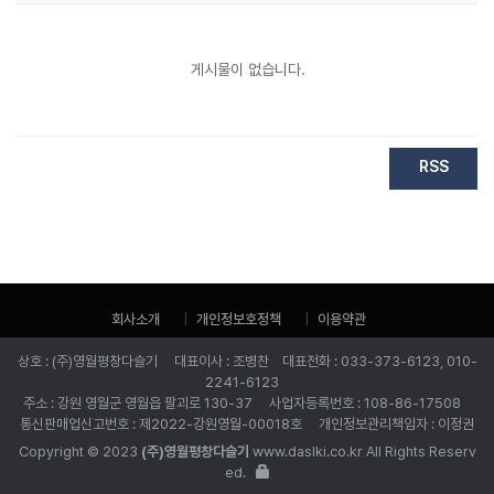
게시물이 없습니다.
RSS
회사소개
개인정보호정책
이용약관
상호 : (주)영월평창다슬기 대표이사 : 조병찬 대표전화 : 033-373-6123, 010-
2241-6123
주소 : 강원 영월군 영월읍 팔괴로 130-37 사업자등록번호 : 108-86-17508
통신판매업신고번호 : 제2022-강원영월-00018호 개인정보관리책임자 : 이정권
Copyright © 2023
(주)영월평창다슬기
www.daslki.co.kr All Rights Reserv
ed.