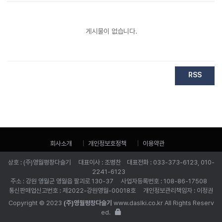
게시물이 없습니다.
RSS
회사소개
개인정보호정책
이용약관
상호 : (주)영월평창다슬기 대표이사 : 조병찬 대표전화 : 033-373-6123, 010-
2241-6123
주소 : 강원 영월군 영월읍 팔괴로 130-37 사업자등록번호 : 108-86-17508
통신판매업신고번호 : 제2022-강원영월-00018호 개인정보관리책임자 : 이정권
Copyright © 2023
(주)영월평창다슬기
www.daslki.co.kr All Rights Reserv
ed.