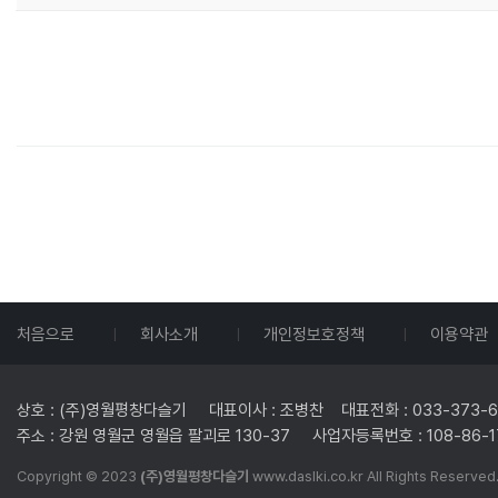
처음으로
회사소개
개인정보호정책
이용약관
상호 : (주)영월평창다슬기 대표이사 : 조병찬 대표전화 : 033-373-612
주소 : 강원 영월군 영월읍 팔괴로 130-37 사업자등록번호 : 108-8
Copyright © 2023
(주)영월평창다슬기
www.daslki.co.kr All Rights Reserved